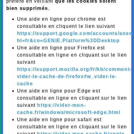
préféré en veillant
que les cookies soient
bien supprimés
.
Une aide en ligne pour chrome est
consultable en cliquent le lien suivant
https://support.google.com/accounts/answ
hl=fr&co=GENIE.Platform%3DDesktop
Une aide en ligne pour Firefox est
consultable en ligne en cliquant sur le lien
suivant
https://support.mozilla.org/fr/kb/comment-
vider-le-cache-de-firefox#w_vider-le-
cache
Une aide en ligne pour Edge est
consultable en ligne en cliquant sur le lien
suivant
https://vider-mon-
cache.fr/windows/microsoft-edge.html
Une aide en ligne pour safari est
consultable en ligne en cliquant sur le lien
suivant
https://vider-mon-cache.fr/apple-